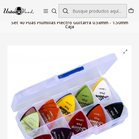
Envío GRATIS desde $60.000 | Entregas rápidas 1–5 días hábiles
Inicio
Audio
Instrumentos Musicales
Accesorios
Set 40 Puas Plumillas Plectro Guitarra 0.58mm - 1.50mm
Caja