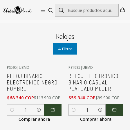
Envío GRATIS desde $60.000 | Entregas rápidas 1–5 días hábiles
Inicio
Relojes
Relojes
Filtros
PS595
|
UBMD
PS1985
|
UBMD
-40%
OFF
-40%
OFF
RELOJ BINARIO
RELOJ ELECTRONICO
ELECTRONICO NEGRO
BINARIO CASUAL
HOMBRE
PLATEADO MUJER
$68.340 COP
$59.940 COP
$113.900 COP
$99.900 COP
Cantidad
Cantidad
Comprar ahora
Comprar ahora