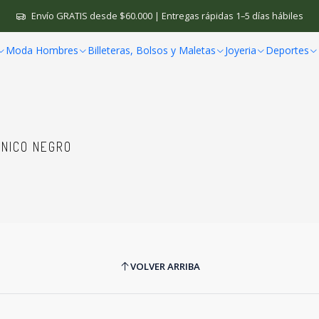
Inicio
Relojes
Relojes Hombre
Relojes Digitales
Envío GRATIS desde $60.000 | Entregas rápidas 1–5 días hábiles
Moda Hombres
Billeteras, Bolsos y Maletas
Joyeria
Deportes
Relojes Digitales
ONICO NEGRO
VOLVER ARRIBA