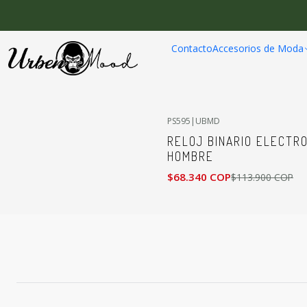
Contacto
Accesorios de Moda
PS595
|
UBMD
-40%
OFF
RELOJ BINARIO ELECTR
HOMBRE
$68.340 COP
$113.900 COP