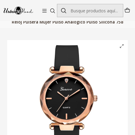
Envío GRATIS desde $60.000 | Entregas rápidas 1–5 días hábiles
Inicio
Relojes
Relojes Mujer
Relojes Cuarzo
Reloj Pulsera Mujer Pulso Analogico Pulso Silicona 758