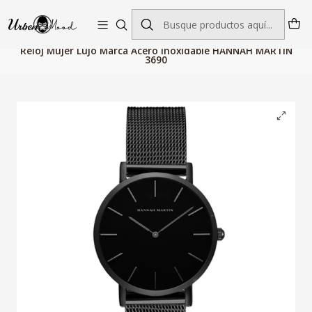
Envío GRATIS desde $60.000 | Entregas rápidas 1–5 días hábiles
Inicio
Relojes
Relojes Mujer
Relojes Cuarzo
Reloj Mujer Lujo Marca Acero Inoxidable HANNAH MARTIN
3690