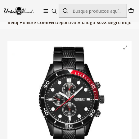
Envío GRATIS desde $60.000 | Entregas rápidas 1–5 días hábiles
Inicio
Relojes
Relojes Hombre
Relojes Cuarzo
Reloj Hombre CURREN Deportivo Analogo 8028 Negro Rojo