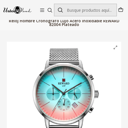
Envío GRATIS desde $60.000 | Entregas rápidas 1–5 días hábiles
Inicio
Relojes
Relojes Hombre
Relojes Cuarzo
Reloj Hombre Cronografo Lujo Acero Inoxidable REWARD
82004 Plateado