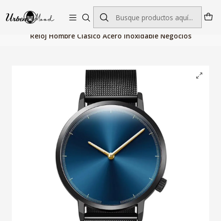
Envío GRATIS desde $60.000 | Entregas rápidas 1–5 días hábiles
Inicio
Relojes
Relojes Hombre
Relojes Cuarzo
Reloj Hombre Clasico Acero Inoxidable Negocios