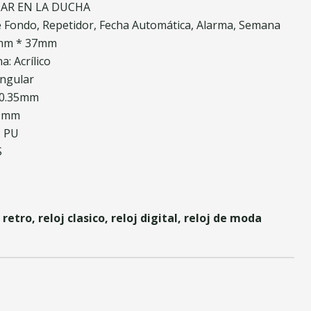
SAR EN LA DUCHA
de Fondo, Repetidor, Fecha Automática, Alarma, Semana
5mm * 37mm
a: Acrílico
angular
20.35mm
89mm
: PU
S
 retro, reloj clasico, reloj digital, reloj de moda