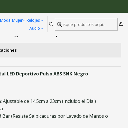
eportivo Pulso ABS
Moda Mujer
Relojes
Audio
tro Digital LED Deportivo Pulso ABS
caciones
ital LED Deportivo Pulso ABS SNK Negro
 Ajustable de 14.5cm a 23cm (Incluido el Dial)
la
 3 Bar (Resiste Salpicaduras por Lavado de Manos o