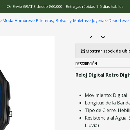
elojes Hombre
Relojes Digitales
Reloj Digital Retro Digital LED D
Envío GRATIS desde $60.000 | Entregas rápidas 1–5 días hábiles
Moda Hombres
Billeteras, Bolsos y Maletas
Joyeria
Deportes
|
Reloj Digital Re
Mostrar stock de ubi
DESCRIPCIÓN
Reloj Digital Retro Dig
Movimiento: Digital
Longitud de la Banda:
Tipo de Cierre: Hebil
Resistencia al Agua:
Lluvia)