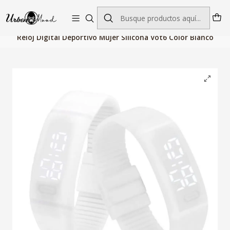
Envío GRATIS desde $60.000 | Entregas rápidas 1–5 días hábiles
Inicio
Relojes
Relojes Mujer
Relojes Digitales
Reloj Digital Deportivo Mujer Silicona Vot6 Color Blanco