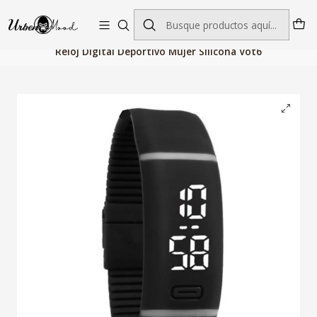
Envío GRATIS desde $60.000 | Entregas rápidas 1–5 días hábiles
Inicio
Relojes
Relojes Hombre
Relojes Digitales
Reloj Digital Deportivo Mujer Silicona Vot6