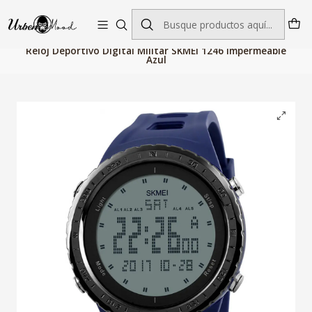
Envío GRATIS desde $60.000 | Entregas rápidas 1–5 días hábiles
Inicio
Relojes
Relojes Hombre
Reloj Deportivo Digital Militar SKMEI 1246 Impermeable
Azul