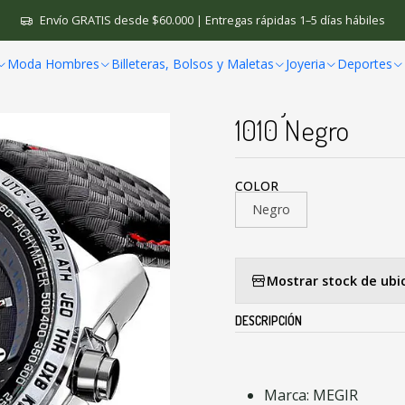
es Hombre
Relojes Cuarzo
Reloj Cuarzo Hombre Casual Militar 
Envío GRATIS desde $60.000 | Entregas rápidas 1–5 días hábiles
Moda Hombres
Billeteras, Bolsos y Maletas
Joyeria
Deportes
|
Reloj Cuarzo Ho
1010 Negro
COLOR
Negro
Mostrar stock de ubi
DESCRIPCIÓN
Marca: MEGIR