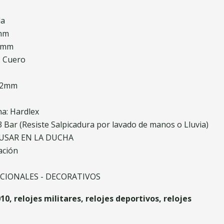
la
2mm
43mm
: Cuero
 22mm
na: Hardlex
 3 Bar (Resiste Salpicadura por lavado de manos o Lluvia)
 USAR EN LA DUCHA
eación
CIONALES - DECORATIVOS
0, relojes militares, relojes deportivos, relojes