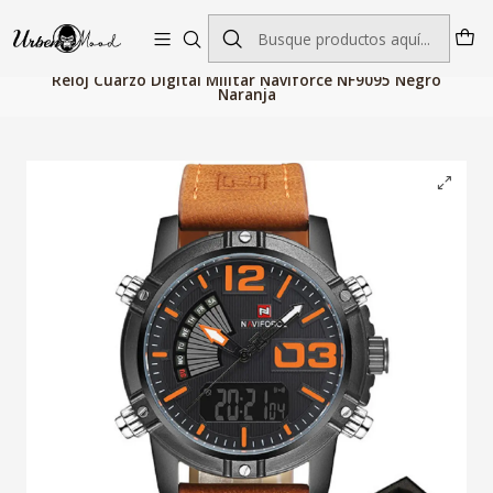
Envío GRATIS desde $60.000 | Entregas rápidas 1–5 días hábiles
Inicio
Relojes
Relojes Hombre
Reloj Cuarzo Digital Militar Naviforce NF9095 Negro
Naranja