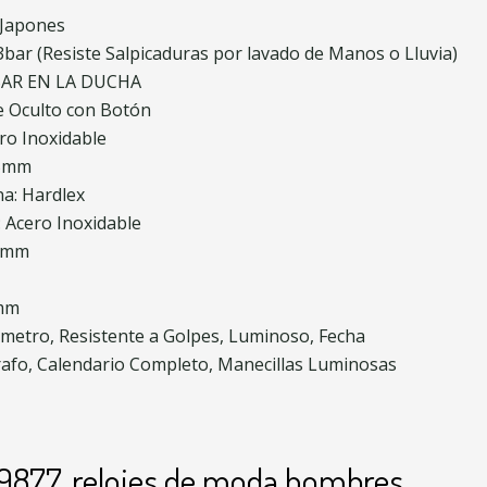
 Japones
 3bar (Resiste Salpicaduras por lavado de Manos o Lluvia)
SAR EN LA DUCHA
re Oculto con Botón
ero Inoxidable
.5mm
na: Hardlex
: Acero Inoxidable
44mm
0mm
ómetro, Resistente a Golpes, Luminoso, Fecha
afo, Calendario Completo, Manecillas Luminosas
ge 9877, relojes de moda hombres,