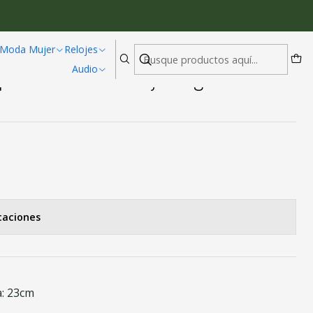
gocios LIGE 9877 Negro
Moda Mujer
Relojes
Audio
portivo Hombre Lujo Negocios LIGE
caciones
a: 23cm