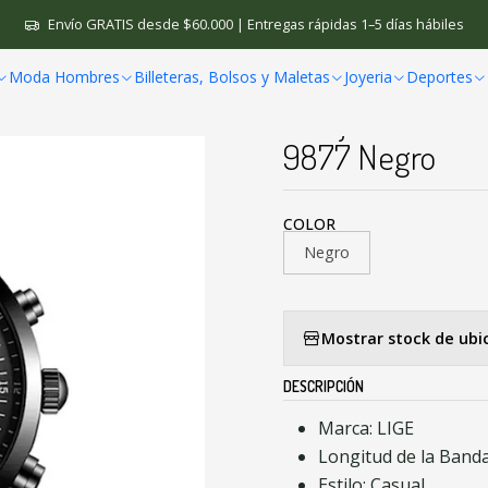
s Hombre
Relojes Cuarzo
Reloj Cuarzo Deportivo Hombre Lujo Ne
Envío GRATIS desde $60.000 | Entregas rápidas 1–5 días hábiles
Moda Hombres
Billeteras, Bolsos y Maletas
Joyeria
Deportes
|
Reloj Cuarzo De
9877 Negro
COLOR
Negro
Mostrar stock de ubi
DESCRIPCIÓN
Marca: LIGE
Longitud de la Band
Estilo: Casual