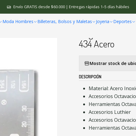
ntos Musicales
Accesorios
Regleta Octavacion Guitarra Bajo Al
Envío GRATIS desde $60.000 | Entregas rápidas 1–5 días hábiles
Moda Hombres
Billeteras, Bolsos y Maletas
Joyeria
Deportes
|
Regleta Octavac
434 Acero
Mostrar stock de ubi
DESCRIPCIÓN
Material: Acero Inox
Accesorios Octavacio
Herramientas Octava
Accesorios Luthier
Accesorios Octavaci
Herramientas Octava