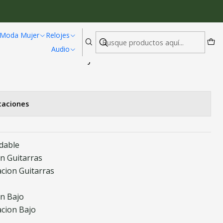
tura Cuerdas 434 Acero
Moda Mujer
Relojes
Audio
ion Guitarra Bajo Altura Cuerdas
caciones
idable
n Guitarras
cion Guitarras
on Bajo
cion Bajo