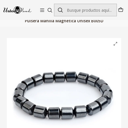
Envío GRATIS desde $60.000 | Entregas rápidas 1–5 días hábiles
Inicio
Joyeria
Pulseras y Brazaletes
Pulsera Manilla Magnetica Unisex B005D