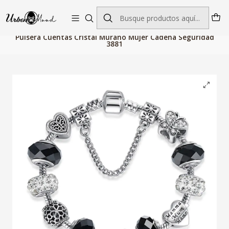
Envío GRATIS desde $60.000 | Entregas rápidas 1–5 días hábiles
Inicio
Joyeria
Pulseras y Brazaletes
Pulsera Cuentas Cristal Murano Mujer Cadena Seguridad
3881