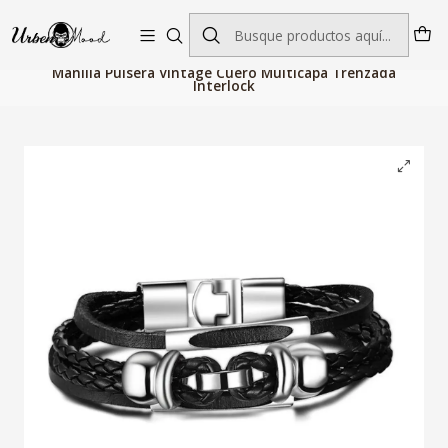
Envío GRATIS desde $60.000 | Entregas rápidas 1–5 días hábiles
Inicio
Joyeria
Pulseras y Brazaletes
Manilla Pulsera Vintage Cuero Multicapa Trenzada
Interlock