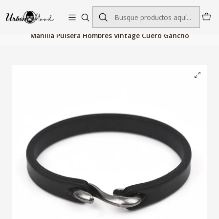
Envío GRATIS desde $60.000 | Entregas rápidas 1–5 días hábiles
Inicio
Joyeria
Pulseras y Brazaletes
Manilla Pulsera Hombres Vintage Cuero Gancho