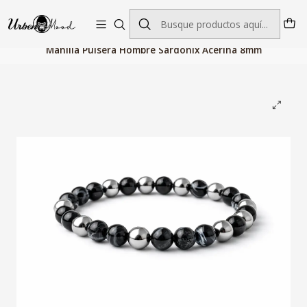
Envío GRATIS desde $60.000 | Entregas rápidas 1–5 días hábiles
Inicio
Joyeria
Pulseras y Brazaletes
Manilla Pulsera Hombre Sardonix Acerina 8mm