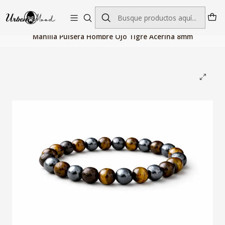
Envío GRATIS desde $60.000 | Entregas rápidas 1–5 días hábiles
Inicio
Joyeria
Pulseras y Brazaletes
Manilla Pulsera Hombre Ojo Tigre Acerina 8mm