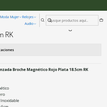
Plata 18.5cm RK
Moda Mujer
Relojes
Audio
Semi Trenzada Broche Magnético
cm RK
caciones
enzada Broche Magnético Rojo Plata 18.5cm RK
ético
ero
 Inoxidable
0.5cm