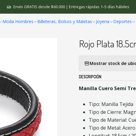
os de Moda
Manilla Cuero Semi Trenzada Broche Magnético Rojo 
Envío GRATIS desde $60.000 | Entregas rápidas 1–5 días hábiles
Moda Hombres
Billeteras, Bolsos y Maletas
Joyeria
Deportes
|
Manilla Cuero 
Rojo Plata 18.5
Mostrar stock de ubi
DESCRIPCIÓN
Manilla Cuero Semi Tr
Tipo: Manilla Tejida
Tipo de Cierre: Magn
Tipo de Material: Cu
Tipo de Metal: Acero
Longitud: 18.5cm / 2