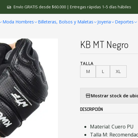
Guantes Deportivos
Guantes Entrenamiento Medio Dedo MMA B
Envío GRATIS desde $60.000 | Entregas rápidas 1–5 días hábiles
Moda Hombres
Billeteras, Bolsos y Maletas
Joyeria
Deportes
|
Guantes Entre
KB MT Negro
TALLA
M
L
XL
Mostrar stock de ubi
DESCRIPCIÓN
Material: Cuero PU
Talla M: Recomenda