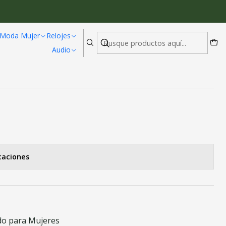
oxeo KB MT Negro
Moda Mujer
Relojes
Audio
namiento Medio Dedo MMA Boxeo
caciones
do para Mujeres