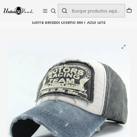
Envío GRATIS desde $60.000 | Entregas rápidas 1–5 días hábiles
Inicio
Accesorios de Moda
Gorras Hombre
Gorra Beisbol Diseño MRT Azul Gris