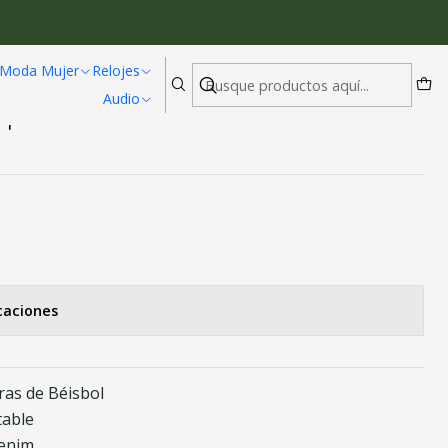
lor 122 Verde Negro
Moda Mujer
Relojes
Audio
eportiva Unisex Multicolor 122 Verde
caciones
ras de Béisbol
table
Denim