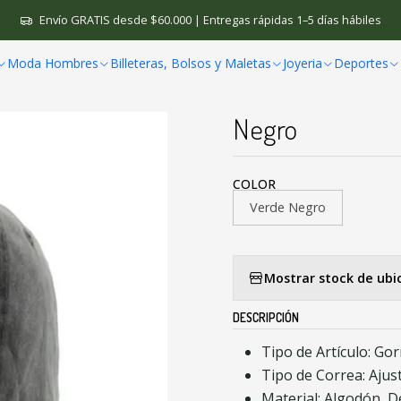
de Moda
Gorras Hombre
Gorra Beisbol Deportiva Unisex Multico
Envío GRATIS desde $60.000 | Entregas rápidas 1–5 días hábiles
Moda Hombres
Billeteras, Bolsos y Maletas
Joyeria
Deportes
|
Gorra Beisbol D
Negro
COLOR
Verde Negro
Mostrar stock de ubi
DESCRIPCIÓN
Tipo de Artículo: Gor
Tipo de Correa: Ajus
Material: Algodón, 