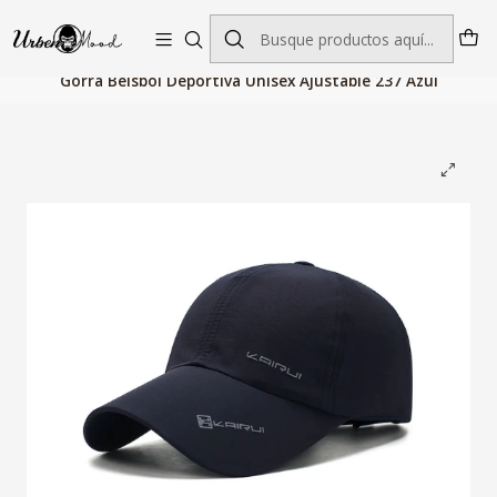
Envío GRATIS desde $60.000 | Entregas rápidas 1–5 días hábiles
Inicio
Accesorios de Moda
Gorras Hombre
Gorra Beisbol Deportiva Unisex Ajustable 237 Azul