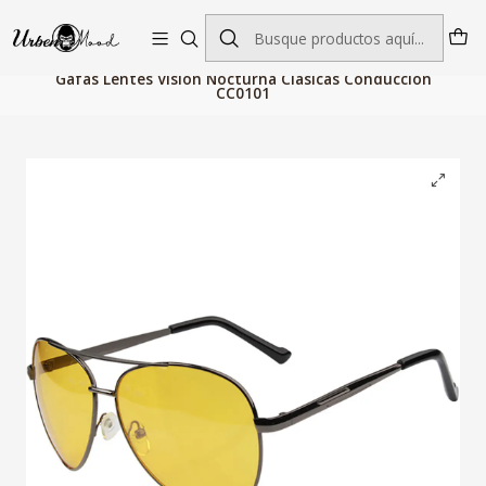
Envío GRATIS desde $60.000 | Entregas rápidas 1–5 días hábiles
Inicio
Accesorios de Moda
Gafas Hombre
Gafas Lentes Vision Nocturna Clasicas Conduccion
CC0101