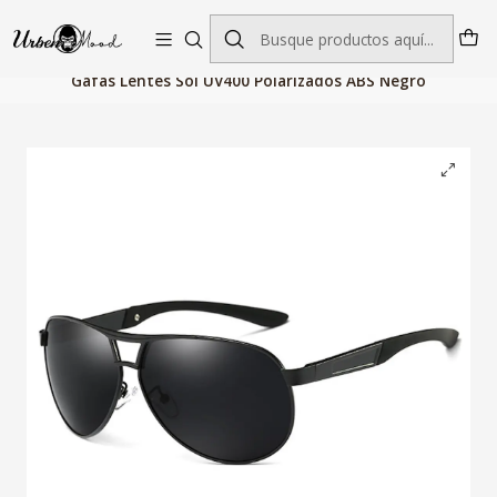
Envío GRATIS desde $60.000 | Entregas rápidas 1–5 días hábiles
Inicio
Accesorios de Moda
Gafas Hombre
Gafas Lentes Sol UV400 Polarizados ABS Negro