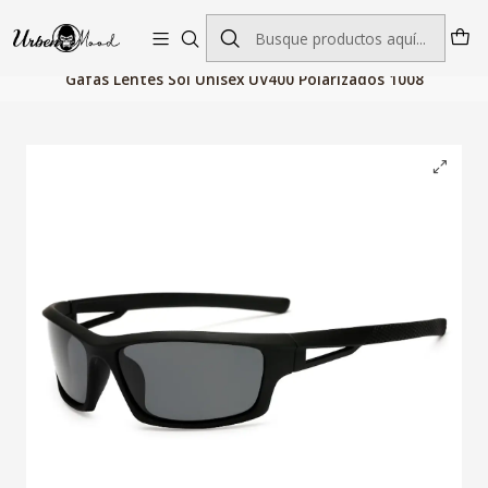
Envío GRATIS desde $60.000 | Entregas rápidas 1–5 días hábiles
Inicio
Accesorios de Moda
Gafas Unisex
Gafas Lentes Sol Unisex UV400 Polarizados 1008