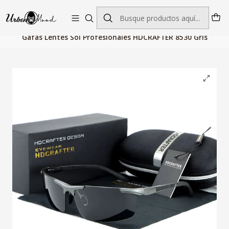
Envío GRATIS desde $60.000 | Entregas rápidas 1–5 días hábiles
Inicio
Accesorios de Moda
Gafas Unisex
Gafas Lentes Sol Profesionales HDCRAFTER 8530 Gris