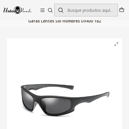
Envío GRATIS desde $60.000 | Entregas rápidas 1–5 días hábiles
Inicio
Accesorios de Moda
Gafas Hombre
Gafas Lentes Sol Hombres UV400 182