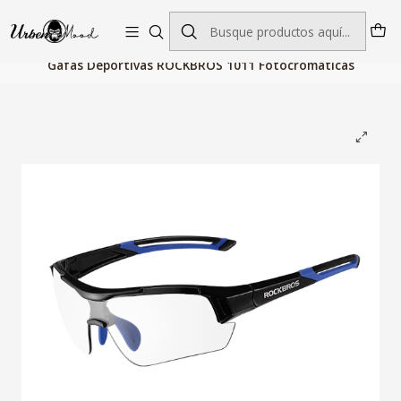
Envío GRATIS desde $60.000 | Entregas rápidas 1–5 días hábiles
Inicio
Deportes
Gafas Deportivas
Gafas Deportivas ROCKBROS 1011 Fotocromaticas