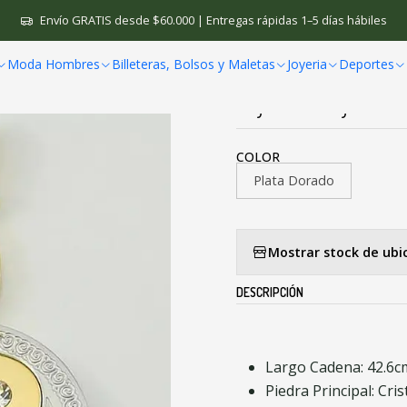
cio
Joyeria
Dijes
Dijes Parejas Nota Musical - Color Plata Y Dor
Envío GRATIS desde $60.000 | Entregas rápidas 1–5 días hábiles
Moda Hombres
Billeteras, Bolsos y Maletas
Joyeria
Deportes
|
Dijes Parejas No
COLOR
Plata Dorado
Mostrar stock de ubi
DESCRIPCIÓN
Largo Cadena: 42.6c
Piedra Principal: Cris