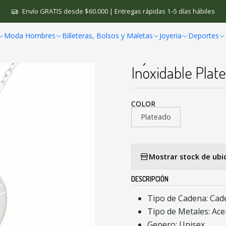
eria
Dijes
Dijes Cadena Parejas Rompecabeza Acero Inoxidable 
Envío GRATIS desde $60.000 | Entregas rápidas 1–5 días hábiles
Moda Hombres
Billeteras, Bolsos y Maletas
Joyeria
Deportes
|
Dijes Cadena P
Inoxidable Plat
COLOR
Plateado
Mostrar stock de ubi
DESCRIPCIÓN
Tipo de Cadena: Cad
Tipo de Metales: Ace
Genero: Unisex