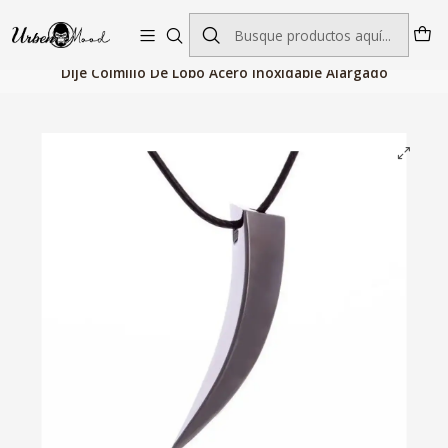
Envío GRATIS desde $60.000 | Entregas rápidas 1–5 días hábiles
Inicio
Joyeria
Dijes
Dije Colmillo De Lobo Acero Inoxidable Alargado