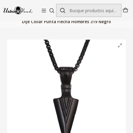
Envío GRATIS desde $60.000 | Entregas rápidas 1–5 días hábiles
Inicio
Joyeria
Dijes
Dije Collar Punta Flecha Hombres 319 Negro