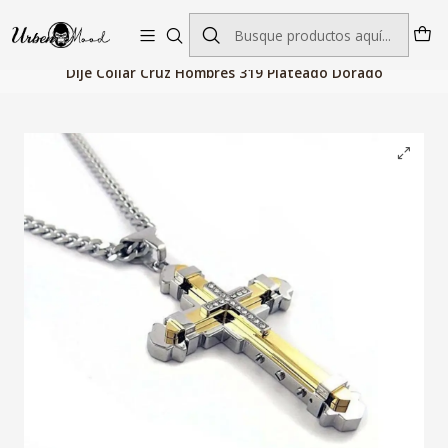
Envío GRATIS desde $60.000 | Entregas rápidas 1–5 días hábiles
Inicio
Accesorios de Moda
Dije Collar Cruz Hombres 319 Plateado Dorado