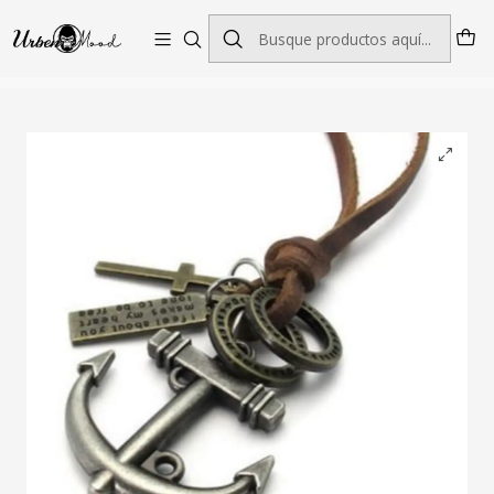
Envío GRATIS desde $60.000 | Entregas rápidas 1–5 días hábiles
Inicio
Joyeria
Dijes
Dije Ancla Cruz Collar Cuero