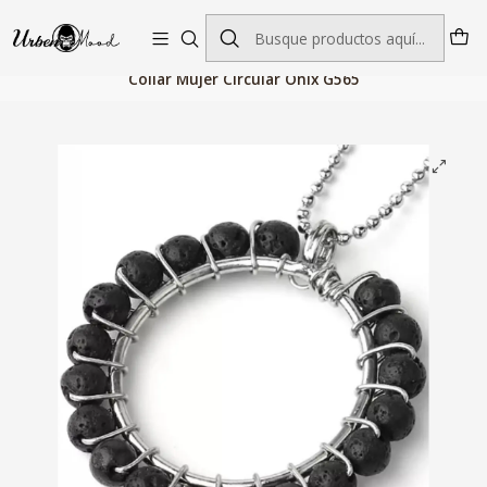
Envío GRATIS desde $60.000 | Entregas rápidas 1–5 días hábiles
Inicio
Joyeria
Pulseras y Brazaletes
Collar Mujer Circular Onix G565