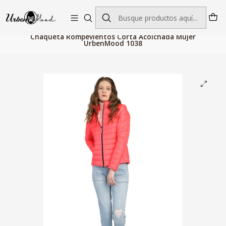
Envío GRATIS desde $60.000 | Entregas rápidas 1–5 días hábiles
Inicio
Moda Mujer
Chaquetas y Abrigos
Chaqueta Rompevientos Corta Acolchada Mujer
UrbenMood 1038