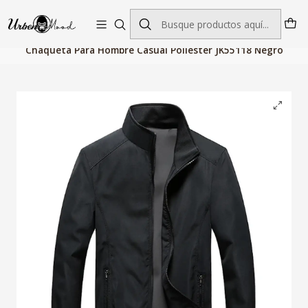
Envío GRATIS desde $60.000 | Entregas rápidas 1–5 días hábiles
Inicio
Moda Hombres
Chaquetas y Abrigos
Chaquetas
Chaqueta Para Hombre Casual Poliester JK55118 Negro