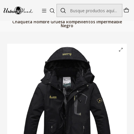
Envío GRATIS desde $60.000 | Entregas rápidas 1–5 días hábiles
Inicio
Moda Hombres
Chaquetas y Abrigos
Chaquetas
Chaqueta Hombre Gruesa Rompevientos Impermeable
Negro