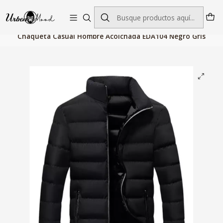
Envío GRATIS desde $60.000 | Entregas rápidas 1–5 días hábiles
Inicio
Moda Hombres
Chaquetas y Abrigos
Chaquetas
Chaqueta Casual Hombre Acolchada EDA104 Negro Gris