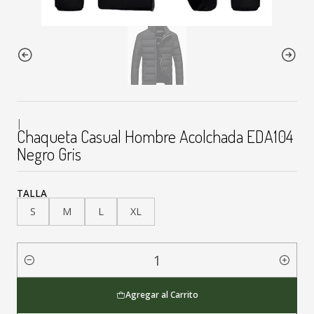
|
Chaqueta Casual Hombre Acolchada EDA104
Negro Gris
TALLA
S
M
L
XL
Cantidad
Agregar al Carrito