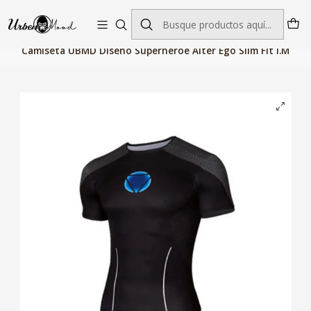
Envío GRATIS desde $60.000 | Entregas rápidas 1–5 días hábiles
Inicio
Deportes
Ropa Deportiva
Camiseta UBMD Diseño Superhéroe Alter Ego Slim Fit I.M