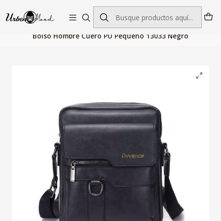
Envío GRATIS desde $60.000 | Entregas rápidas 1–5 días hábiles
Inicio
Billeteras, Bolsos y Maletas
Bolsos Hombre
Bolso Hombre Cuero PU Pequeño 13033 Negro