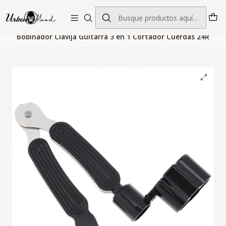
Envío GRATIS desde $60.000 | Entregas rápidas 1–5 días hábiles
Inicio
Audio
Instrumentos Musicales
Accesorios
Bobinador Clavija Guitarra 3 en 1 Cortador Cuerdas 24R