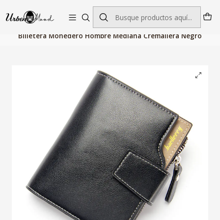
Envío GRATIS desde $60.000 | Entregas rápidas 1–5 días hábiles
Inicio
Billeteras, Bolsos y Maletas
Bolsos Hombre
Billetera Monedero Hombre Mediana Cremallera Negro