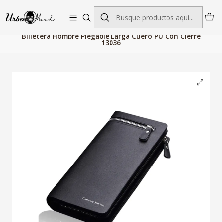
Envío GRATIS desde $60.000 | Entregas rápidas 1–5 días hábiles
Inicio
Billeteras, Bolsos y Maletas
Billeteras Hombre
Billetera Hombre Plegable Larga Cuero PU Con Cierre
13036