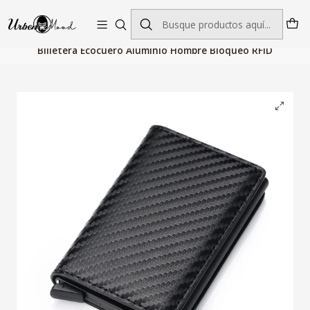
Envío GRATIS desde $60.000 | Entregas rápidas 1–5 días hábiles
Inicio
Billeteras, Bolsos y Maletas
Bolsos Hombre
Billetera Ecocuero Aluminio Hombre Bloqueo RFID